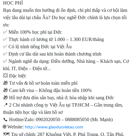
HỌC PHÍ
Bạn đang muốn tìm hướng đi ổn định, chi phí thấp và cơ hội làm
việc lâu dài tại châu Âu? Du học nghề Đức chính là lựa chọn tối
ưu:
✅ Miễn 100% học phí tại Đức
✅ Thực hành có lương từ 1.000 – 1.300 EUR/tháng
✅ Có lộ trình tiếng Đức tại Việt Âu
✅ Định cư lâu dài sau khi hoàn thành chương trình
✅ Ngành nghề đa dạng: Điều dưỡng, Nhà hàng – Khách sạn, Cơ
khí, IT, Điện – Điện tử...
💥 Đặc biệt:
🎁 Tư vấn & hồ sơ hoàn toàn miễn phí
🎁 Cam kết visa – Không đậu hoàn tiền 100%
🎁 Hỗ trợ đưa đón sân bay, nhà ở, hòa nhập khi sang Đức
📍 2 Chi nhánh công ty Việt Âu tại TP.HCM – Gần trung tâm,
thuận tiện học tập và làm hồ sơ
📞 Hotline/Zalo: 0902020050 – 0888085050 (Mr. Mạnh)
🌐 Website:
http://www.giaoducvietau.com
🗺️ Trụ sở chính: 287 Khuông Việt, P. Phú Trung, Q. Tân Phú,