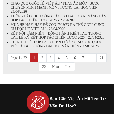
GIÁO DỤC QUỐC TẾ VIỆT ÂU "THAY ÁO MỚI": BƯỚC
CHUYỂN MÌNH MẠNH MẼ VÌ TƯƠNG LAI HỌC VIÊN -
23/04/2026
THÔNG BÁO LỊCH CÔNG TÁC TẠI ĐÀI LOAN: NÂNG TẦM
HỢP TÁC CHIẾN LƯỢC 2026 - 23/04/2026
MÙA HÈ NÀY, HÃY ĐỂ CON "VƯƠN RA THẾ GIỚI" CÙNG
DU HỌC HÈ VIỆT ÂU - 23/04/2026
KẾT NỐI TẦM NHÌN – ĐỒNG HÀNH KIẾN TẠO TƯƠNG
LAI: LỄ KÝ KẾT HỢP TÁC CHIẾN LƯỢC 2026 - 22/04/2026
CHÍNH THỨC HỢP TÁC CHIẾN LƯỢC: GIÁO DỤC QUỐC TẾ
VIỆT ÂU & TRƯỜNG ĐẠI HỌC VĂN HIẾN - 22/04/2026
Page 1 / 22
1
2
3
4
5
6
7
...
21
22
Next
Last
Bạn Cần Việt Âu Hỗ Trợ Tư
Vấn Du Học?