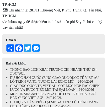
TP.HCM
🗺️ Chi nhánh 2: 281/11 Khuông Việt, P. Phú Trung, Q. Tân Phú,
TP.HCM
👉 Inbox ngay để được kiểm tra hồ sơ miễn phí & giữ chỗ cho kỳ
bay gần nhất!
Chia sẻ:
Share
Facebook
Twitter
Messenger
Bài viết khác:
THÔNG BÁO LỊCH KHAI TRƯƠNG CHI NHÁNH THỨ 13 -
24/07/2026
DU HỌC HÀN QUỐC CÙNG GIÁO DỤC QUỐC TẾ VIỆT ÂU:
LỘ TRÌNH VÀNG, TƯƠNG LAI RỘNG MỞ! - 24/04/2026
GIÁO DỤC QUỐC TẾ VIỆT ÂU: CỘT MỐC HỢP TÁC CHIẾN
LƯỢC VÀ BƯỚC TIẾN MỚI TẠI ĐÀI LOAN - 24/04/2026
MÙA HÈ SINGAPORE: 7 NGÀY ĐỂ CON "BỨT PHÁ" GIỚI
HẠN CÙNG VIỆT ÂU! - 24/04/2026
DU HỌC & LÀM VIỆC TẠI SINGAPORE: LỘ TRÌNH VÀNG
CHO TƯƠNG LAI QUỐC TẾ - 23/04/2026