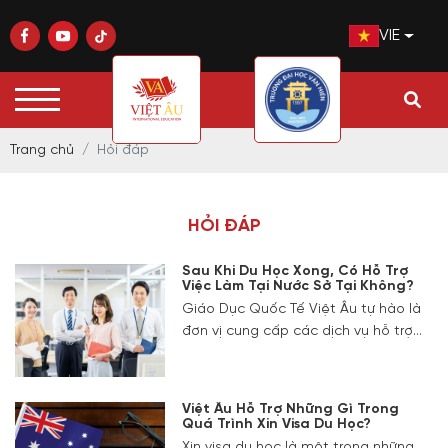
VIE
Trang chủ
Hỏi đáp
HỎI ĐÁP
Sau Khi Du Học Xong, Có Hỗ Trợ
Việc Làm Tại Nước Sở Tại Không?
Giáo Dục Quốc Tế Việt Âu tự hào là
đơn vị cung cấp các dịch vụ hỗ trợ
du học toàn diện, không chỉ giúp sinh
viên tìm được cơ hội học tập tốt mà
còn hỗ trợ họ trong việc tìm kiếm
Việt Âu Hỗ Trợ Những Gì Trong
việc làm sau khi du học xong.
Quá Trình Xin Visa Du Học?
Xin visa du học là một trong những