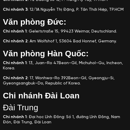
Chi nhánh 3
: 12/1A Nguyễn Thị Đặng, P. Tân Thới Hiệp, TP.HCM
Văn phòng Đức:
Chi nhánh 1
: Geleitstraße 15, 99423 Weimar, Deutschland.
Chi nhánh 2
: Am Wolfshof 1, 53604 Bad Honnef, Germany.
Văn phòng Hàn Quốc:
Chi nhánh 1
: 13, Juan–Ro 47Beon–Gil, Michuhol–Gu, Incheon,
Korea.
Chi nhánh 2
: 17, Wonhwa–Ro 392Beon–Gil, Gyeongju–Si,
Gyeongsangbuk–Do, Republic of Korea.
Chi nhánh Đài Loan
Đài Trung
Chi nhánh 1
: Đại học Lĩnh Đông: Số 1, đường Lĩnh Đông, Nam
Đồn, Đài Trung, Đài Loan