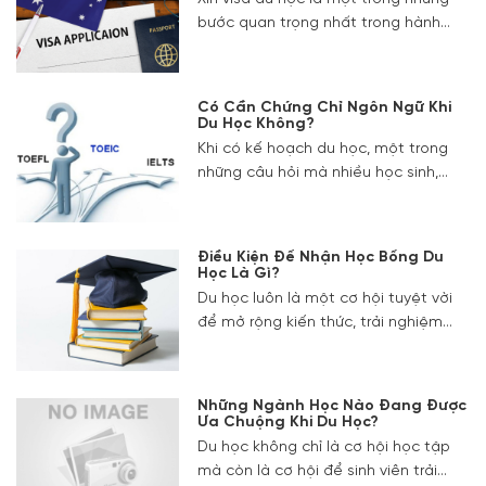
bước quan trọng nhất trong hành
trình du học của mỗi sinh viên. Để
quá trình này diễn ra thuận lợi và
nhanh chóng, sự hỗ trợ của các công
Có Cần Chứng Chỉ Ngôn Ngữ Khi
ty tư vấn du học uy tín như Giáo Dục
Du Học Không?
Quốc Tế Việt Âu là rất cần thiết.
Khi có kế hoạch du học, một trong
những câu hỏi mà nhiều học sinh,
sinh viên đặt ra là “Có cần chứng chỉ
ngôn ngữ khi du học không?” Câu trả
lời phụ thuộc vào quốc gia bạn dự
Điều Kiện Để Nhận Học Bổng Du
định du học, chương trình học và yêu
Học Là Gì?
cầu của trường đại học bạn muốn
Du học luôn là một cơ hội tuyệt vời
nhập học.
để mở rộng kiến thức, trải nghiệm
văn hóa mới và nâng cao năng lực
bản thân. Tuy nhiên, chi phí du học có
thể là một rào cản lớn đối với nhiều
Những Ngành Học Nào Đang Được
học sinh, sinh viên. Chính vì vậy, học
Ưa Chuộng Khi Du Học?
bổng du học đã trở thành một sự lựa
Du học không chỉ là cơ hội học tập
chọn hấp dẫn, giúp giảm bớt gánh
mà còn là cơ hội để sinh viên trải