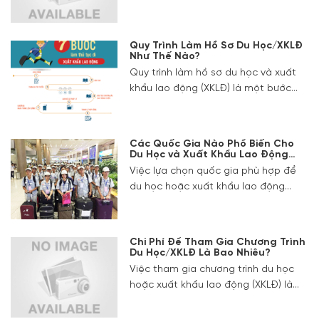
nặng tài chính và mở ra cánh cửa
nghiệm môi trường sống và làm việc
học tập tại các trường đại học hàng
tại các quốc gia phát triển. Một
đầu thế giới.
trong những yếu tố quan trọng khi
Quy Trình Làm Hồ Sơ Du Học/XKLĐ
quyết định du học chính là lựa chọn
Như Thế Nào?
ngành học.
Quy trình làm hồ sơ du học và xuất
khẩu lao động (XKLĐ) là một bước
quan trọng, ảnh hưởng trực tiếp đến
cơ hội thành công của bạn trong
việc đạt được visa và định cư tại các
Các Quốc Gia Nào Phổ Biến Cho
quốc gia phát triển.
Du Học và Xuất Khẩu Lao Động
(XKLĐ)?
Việc lựa chọn quốc gia phù hợp để
du học hoặc xuất khẩu lao động
(XKLĐ) là một bước quan trọng quyết
định đến chất lượng trải nghiệm và
cơ hội phát triển trong tương lai.
Chi Phí Để Tham Gia Chương Trình
Giáo dục Quốc tế Việt Âu sẽ cung
Du Học/XKLĐ Là Bao Nhiêu?
cấp cái nhìn tổng quan về các quốc
Việc tham gia chương trình du học
gia phổ biến cho du học và XKLĐ,
hoặc xuất khẩu lao động (XKLĐ) là
giúp bạn dễ dàng đưa ra quyết định
một quyết định lớn, đòi hỏi bạn phải
chính xác.
chuẩn bị kỹ lưỡng về tài chính. Công