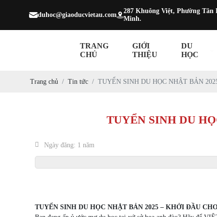
287 Khuông Việt, Phường Tân
duhoc@giaoducvietau.com
Minh.
TRANG
GIỚI
DU
CHỦ
THIỆU
HỌC
Trang chủ
Tin tức
TUYỂN SINH DU HỌC NHẬT BẢN 202
TUYỂN SINH DU HỌ
Ngày đăng: 1 năm
TUYỂN SINH DU HỌC NHẬT BẢN 2025 – KHỞI ĐẦU CH