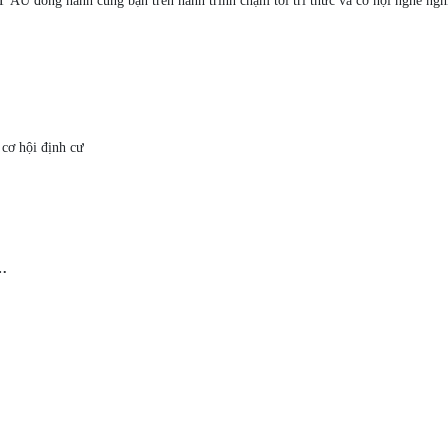
 ÂU đồng hành cùng bạn trên hành trình chạm tới tri thức và cơ hội nghề ngh
 cơ hội định cư
a…