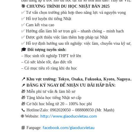
Bạn đang ấp ủ ước mơ du học tại xứ sở hoa anh đào? Hãy để VIỆT
🎯 CHƯƠNG TRÌNH DU HỌC NHẬT BẢN 2025
✅ Tư vấn chọn trường phù hợp theo năng lực và nguyện vọng
✅ Hỗ trợ luyện thi tiếng Nhật
✅ Cam kết visa cao
✅ Hướng dẫn làm hồ sơ trọn gói – nhanh chóng – minh bạch
✅ Được giới thiệu việc làm thêm hợp pháp tại Nhật
✅ Hỗ trợ định hướng sau tốt nghiệp: việc làm, chuyển visa kỹ sư,
🎓 Đối tượng tuyển sinh:
– Học sinh tốt nghiệp THPT trở lên
– Có sức khỏe tốt, đạo đức tốt
– Có mục tiêu rõ ràng khi du học
📍 Khu vực trường: Tokyo, Osaka, Fukuoka, Kyoto, Nagoy
📌 ĐĂNG KÝ NGAY ĐỂ NHẬN ƯU ĐÃI HẤP DẪN:
🎁 Miễn phí tư vấn & làm hồ sơ
🎁 Tặng khóa học tiếng Nhật sơ cấp
🎁 Cơ hội học bổng từ 20 – 100% học phí
📞 Hotline/Zalo: 0902020050 – 088808050 (Mr. Mạnh)
🌐 Website:
http://www.giaoducvietau.com
📘 Fanpage:
facebook.com/giaoducvietau