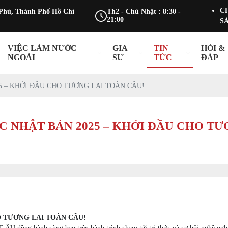
C
 Phú, Thành Phố Hồ Chí
Th2 - Chủ Nhật : 8:30 -
21:00
S
VIỆC LÀM NƯỚC
GIA
TIN
HỎI &
NGOÀI
SƯ
TỨC
ĐÁP
5 – KHỞI ĐẦU CHO TƯƠNG LAI TOÀN CẦU!
C NHẬT BẢN 2025 – KHỞI ĐẦU CHO TƯ
O TƯƠNG LAI TOÀN CẦU!