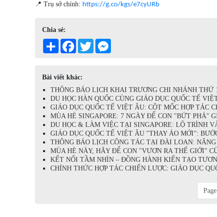
📍 Trụ sở chính:
https://g.co/kgs/e7cyURb
Chia sẻ:
Share
Facebook
Twitter
Messenger
Bài viết khác:
THÔNG BÁO LỊCH KHAI TRƯƠNG CHI NHÁNH THỨ 13 
DU HỌC HÀN QUỐC CÙNG GIÁO DỤC QUỐC TẾ VIỆT Â
GIÁO DỤC QUỐC TẾ VIỆT ÂU: CỘT MỐC HỢP TÁC CH
MÙA HÈ SINGAPORE: 7 NGÀY ĐỂ CON "BỨT PHÁ" GIỚ
DU HỌC & LÀM VIỆC TẠI SINGAPORE: LỘ TRÌNH VÀ
GIÁO DỤC QUỐC TẾ VIỆT ÂU "THAY ÁO MỚI": BƯỚC
THÔNG BÁO LỊCH CÔNG TÁC TẠI ĐÀI LOAN: NÂNG T
MÙA HÈ NÀY, HÃY ĐỂ CON "VƯƠN RA THẾ GIỚI" CÙN
KẾT NỐI TẦM NHÌN – ĐỒNG HÀNH KIẾN TẠO TƯƠNG 
CHÍNH THỨC HỢP TÁC CHIẾN LƯỢC: GIÁO DỤC QUỐC
Page