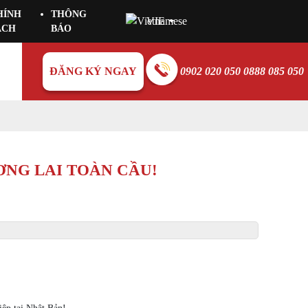
HÍNH
THÔNG
VIE
ÁCH
BÁO
ĐĂNG KÝ NGAY
0902 020 050 0888 085 050
ƠNG LAI TOÀN CẦU!