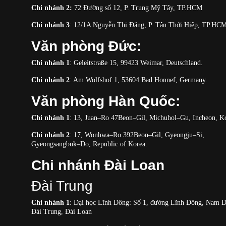
Chi nhánh 2:
72 Đường số 12, P. Trung Mỹ Tây, TP.HCM
Chi nhánh 3
: 12/1A Nguyễn Thị Đặng, P. Tân Thới Hiệp, TP.HC
Văn phòng Đức:
Chi nhánh 1
: Geleitstraße 15, 99423 Weimar, Deutschland.
Chi nhánh 2
: Am Wolfshof 1, 53604 Bad Honnef, Germany.
Văn phòng Hàn Quốc:
Chi nhánh 1
: 13, Juan–Ro 47Beon–Gil, Michuhol–Gu, Incheon, K
Chi nhánh 2
: 17, Wonhwa–Ro 392Beon–Gil, Gyeongju–Si,
Gyeongsangbuk–Do, Republic of Korea.
Chi nhánh Đài Loan
Đài Trung
Chi nhánh 1
: Đại học Lĩnh Đông: Số 1, đường Lĩnh Đông, Nam 
Đài Trung, Đài Loan