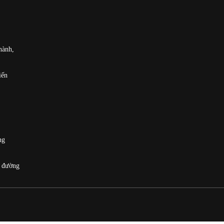
hành,
iến
ng
, đường