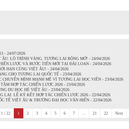
- 24/07/2026
U: LỘ TRÌNH VÀNG, TƯƠNG LAI RỘNG MỞ! - 24/04/2026
IẾN LƯỢC VÀ BƯỚC TIẾN MỚI TẠI ĐÀI LOAN - 24/04/2026
I HẠN CÙNG VIỆT ÂU! - 24/04/2026
NG CHO TƯƠNG LAI QUỐC TẾ - 23/04/2026
 CHUYỂN MÌNH MẠNH MẼ VÌ TƯƠNG LAI HỌC VIÊN - 23/04/2026
ẦM HỢP TÁC CHIẾN LƯỢC 2026 - 23/04/2026
G DU HỌC HÈ VIỆT ÂU - 23/04/2026
LAI: LỄ KÝ KẾT HỢP TÁC CHIẾN LƯỢC 2026 - 22/04/2026
 TẾ VIỆT ÂU & TRƯỜNG ĐẠI HỌC VĂN HIẾN - 22/04/2026
 1 / 22
1
2
3
4
5
6
7
...
21
22
Next