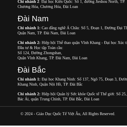
Chi nhánh 2
: Đại học Kiến Quốc: Số 1, đường Jieshou North, TP.
Chương Hóa, Chương Hóa, Đài Loan
Đài Nam
Chi nhánh 1:
Cao đẳng nghề Á Châu: Số 5, Đoạn 1, Đường Đại T
Quận Nam, TP. Đài Nam, Đài Loan
Chi nhánh 2:
Hiệp hội Thể thao quận Vĩnh Khang - Đại học Xúc t
Đầu tư & Học tập Toàn cầu:
Số 124, Đường Zhongshan,
Quận Vĩnh Khang, TP. Đài Nam, Đài Loan
Đài Bắc
Chi nhánh 1:
Đại học Khang Ninh: Số 137, Ngõ 75, Đoạn 3, Đườ
Khang Ninh, Quận Nội Hồ, TP. Đài Bắc
Chi nhánh 2:
Hiệp hội Quản lý Sức khỏe Quốc tế Thế giới: Số 25
Bác Ái, quận Trung Chính, TP. Đài Bắc, Đài Loan
© 2024 - Giáo Dục Quốc Tế Việt Âu, All Rights Reserved.