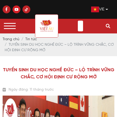
VIE
Trang chủ
Tin tức
TUYỂN SINH DU HỌC NGHỀ ĐỨC – LỘ TRÌNH VỮNG CHẮC, CƠ
HỘI ĐỊNH CƯ RỘNG MỞ
TUYỂN SINH DU HỌC NGHỀ ĐỨC – LỘ TRÌNH VỮNG
CHẮC, CƠ HỘI ĐỊNH CƯ RỘNG MỞ
Ngày đăng: 11 tháng trước