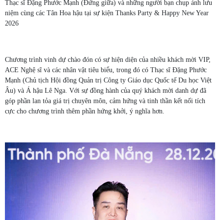
Thạc sĩ Đặng Phước Mạnh (Đứng giữa) và những người bạn chụp ảnh lưu
niệm cùng các Tân Hoa hậu tại sự kiện Thanks Party & Happy New Year
2026
Chương trình vinh dự chào đón có sự hiện diện của nhiều khách mời VIP,
ACE Nghệ sĩ và các nhân vật tiêu biểu, trong đó có Thạc sĩ Đặng Phước
Mạnh (Chủ tịch Hội đồng Quản trị Công ty Giáo dục Quốc tế Du học Việt
Âu) và Á hậu Lê Nga. Với sự đồng hành của quý khách mời danh dự đã
góp phần lan tỏa giá trị chuyên môn, cảm hứng và tinh thần kết nối tích
cực cho chương trình thêm phần hứng khởi, ý nghĩa hơn.