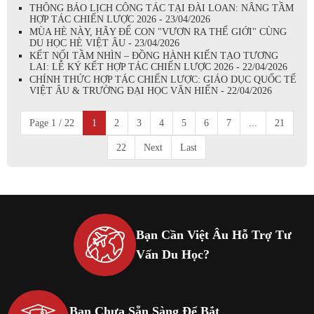
THÔNG BÁO LỊCH CÔNG TÁC TẠI ĐÀI LOAN: NÂNG TẦM
HỢP TÁC CHIẾN LƯỢC 2026 - 23/04/2026
MÙA HÈ NÀY, HÃY ĐỂ CON "VƯƠN RA THẾ GIỚI" CÙNG
DU HỌC HÈ VIỆT ÂU - 23/04/2026
KẾT NỐI TẦM NHÌN – ĐỒNG HÀNH KIẾN TẠO TƯƠNG
LAI: LỄ KÝ KẾT HỢP TÁC CHIẾN LƯỢC 2026 - 22/04/2026
CHÍNH THỨC HỢP TÁC CHIẾN LƯỢC: GIÁO DỤC QUỐC TẾ
VIỆT ÂU & TRƯỜNG ĐẠI HỌC VĂN HIẾN - 22/04/2026
Page 1 / 22
1
2
3
4
5
6
7
...
21
22
Next
Last
Bạn Cần Việt Âu Hỗ Trợ Tư
Vấn Du Học?
Bạn Chưa Sẵn Sàng Để Bắt