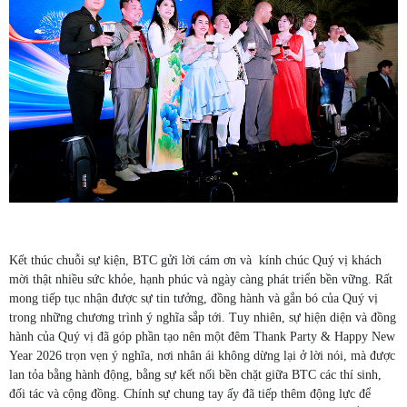
Kết thúc chuỗi sự kiện, BTC gửi lời cám ơn và kính chúc Quý vị khách
mời thật nhiều sức khỏe, hạnh phúc và ngày càng phát triển bền vững. Rất
mong tiếp tục nhận được sự tin tưởng, đồng hành và gắn bó của Quý vị
trong những chương trình ý nghĩa sắp tới. Tuy nhiên, sự hiện diện và đồng
hành của Quý vị đã góp phần tạo nên một đêm Thank Party & Happy New
Year 2026 trọn vẹn ý nghĩa, nơi nhân ái không dừng lại ở lời nói, mà được
lan tỏa bằng hành động, bằng sự kết nối bền chặt giữa BTC các thí sinh,
đối tác và cộng đồng. Chính sự chung tay ấy đã tiếp thêm động lực để