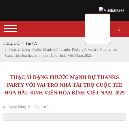
VIE
Trang chủ
Tin tức
Thạc sĩ Đặng Phước Mạnh dự Thanks Party với vai trò Nhà tài trợ
Cuộc thi Hoa hậu sinh viên Hòa Bình Việt Nam 2025
THẠC SĨ ĐẶNG PHƯỚC MẠNH DỰ THANKS
PARTY VỚI VAI TRÒ NHÀ TÀI TRỢ CUỘC THI
HOA HẬU SINH VIÊN HÒA BÌNH VIỆT NAM 2025
Ngày đăng: 6 tháng trước