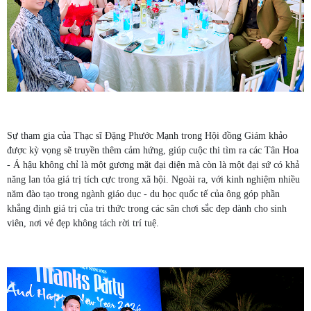
Sự tham gia của Thạc sĩ Đặng Phước Mạnh trong Hội đồng Giám khảo
được kỳ vọng sẽ truyền thêm cảm hứng, giúp cuộc thi tìm ra các Tân Hoa
- Á hậu không chỉ là một gương mặt đại diện mà còn là một đại sứ có khả
năng lan tỏa giá trị tích cực trong xã hội. Ngoài ra, với kinh nghiệm nhiều
năm đào tạo trong ngành giáo dục - du học quốc tế của ông góp phần
khẳng định giá trị của tri thức trong các sân chơi sắc đẹp dành cho sinh
viên, nơi vẻ đẹp không tách rời trí tuệ.