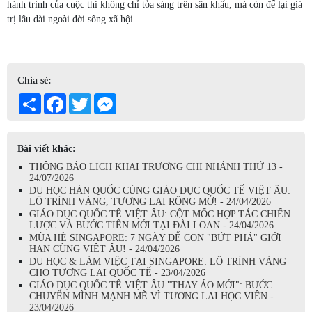
hành trình của cuộc thi không chỉ tỏa sáng trên sân khấu, mà còn để lại giá
trị lâu dài ngoài đời sống xã hội.
Chia sẻ:
Share
Facebook
Twitter
Messenger
Bài viết khác:
THÔNG BÁO LỊCH KHAI TRƯƠNG CHI NHÁNH THỨ 13 -
24/07/2026
DU HỌC HÀN QUỐC CÙNG GIÁO DỤC QUỐC TẾ VIỆT ÂU:
LỘ TRÌNH VÀNG, TƯƠNG LAI RỘNG MỞ! - 24/04/2026
GIÁO DỤC QUỐC TẾ VIỆT ÂU: CỘT MỐC HỢP TÁC CHIẾN
LƯỢC VÀ BƯỚC TIẾN MỚI TẠI ĐÀI LOAN - 24/04/2026
MÙA HÈ SINGAPORE: 7 NGÀY ĐỂ CON "BỨT PHÁ" GIỚI
HẠN CÙNG VIỆT ÂU! - 24/04/2026
DU HỌC & LÀM VIỆC TẠI SINGAPORE: LỘ TRÌNH VÀNG
CHO TƯƠNG LAI QUỐC TẾ - 23/04/2026
GIÁO DỤC QUỐC TẾ VIỆT ÂU "THAY ÁO MỚI": BƯỚC
CHUYỂN MÌNH MẠNH MẼ VÌ TƯƠNG LAI HỌC VIÊN -
23/04/2026