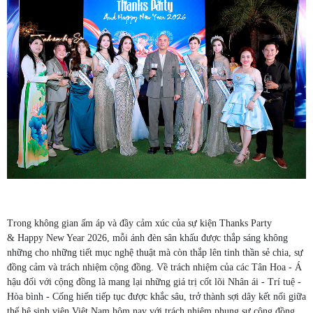
Trong không gian ấm áp và đầy cảm xúc của sự kiện Thanks Party
& Happy New Year 2026, mỗi ánh đèn sân khấu được thắp sáng không
những cho những tiết mục nghệ thuật mà còn thắp lên tinh thần sẻ chia, sự
đồng cảm và trách nhiệm cộng đồng. Về trách nhiệm của các Tân Hoa - Á
hậu đối với cộng đồng là mang lại những giá trị cốt lõi Nhân ái - Trí tuệ -
Hòa bình - Cống hiến tiếp tục được khắc sâu, trở thành sợi dây kết nối giữa
thế hệ sinh viên Việt Nam hôm nay với trách nhiệm phụng sự cộng đồng