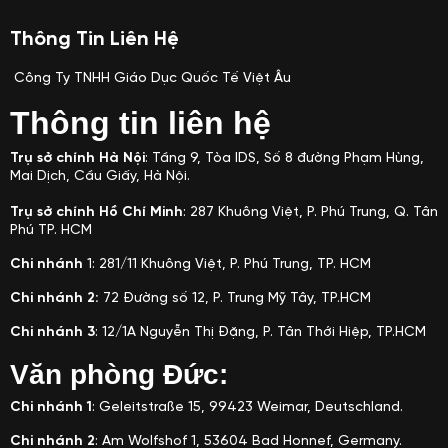
Thông Tin Liên Hệ
Công Ty TNHH Giáo Dục Quốc Tế Việt Âu
Thông tin liên hệ
Trụ sở chính Hà Nội
: Tầng 9, Tòa IDS, Số 8 đường Phạm Hùng,
Mai Dịch, Cầu Giấy, Hà Nội.
Trụ sở chính Hồ Chí Minh
: 287 Khuông Việt, P. Phú Trung, Q. Tân
Phú TP. HCM
Chi nhánh
1: 281/11
Khuông Việt, P. Phú Trung, TP. HCM
Chi nhánh 2:
72 Đường số 12, P. Trung Mỹ Tây, TP.HCM
Chi nhánh 3
: 12/1A Nguyễn Thị Đặng, P. Tân Thới Hiệp, TP.HCM
Văn phòng Đức:
Chi nhánh 1
: Geleitstraße 15, 99423 Weimar, Deutschland.
Chi nhánh 2
: Am Wolfshof 1, 53604 Bad Honnef, Germany.