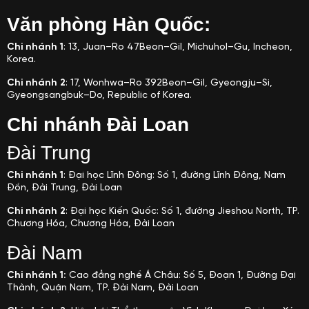
Văn phòng Hàn Quốc:
Chi nhánh 1
: 13, Juan–Ro 47Beon–Gil, Michuhol–Gu, Incheon,
Korea.
Chi nhánh 2
: 17, Wonhwa–Ro 392Beon–Gil, Gyeongju–Si,
Gyeongsangbuk–Do, Republic of Korea.
Chi nhánh Đài Loan
Đài Trung
Chi nhánh 1
: Đại học Lĩnh Đông: Số 1, đường Lĩnh Đông, Nam
Đồn, Đài Trung, Đài Loan
Chi nhánh 2
: Đại học Kiến Quốc: Số 1, đường Jieshou North, TP.
Chương Hóa, Chương Hóa, Đài Loan
Đài Nam
Chi nhánh 1:
Cao đẳng nghề Á Châu: Số 5, Đoạn 1, Đường Đại
Thành, Quận Nam, TP. Đài Nam, Đài Loan