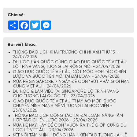
Chia sẻ:
Share
Facebook
Twitter
Messenger
Bài viết khác:
THÔNG BÁO LỊCH KHAI TRƯƠNG CHI NHÁNH THỨ 13 -
24/07/2026
DU HỌC HÀN QUỐC CÙNG GIÁO DỤC QUỐC TẾ VIỆT ÂU:
LỘ TRÌNH VÀNG, TƯƠNG LAI RỘNG MỞ! - 24/04/2026
GIÁO DỤC QUỐC TẾ VIỆT ÂU: CỘT MỐC HỢP TÁC CHIẾN
LƯỢC VÀ BƯỚC TIẾN MỚI TẠI ĐÀI LOAN - 24/04/2026
MÙA HÈ SINGAPORE: 7 NGÀY ĐỂ CON "BỨT PHÁ" GIỚI HẠN
CÙNG VIỆT ÂU! - 24/04/2026
DU HỌC & LÀM VIỆC TẠI SINGAPORE: LỘ TRÌNH VÀNG
CHO TƯƠNG LAI QUỐC TẾ - 23/04/2026
GIÁO DỤC QUỐC TẾ VIỆT ÂU "THAY ÁO MỚI": BƯỚC
CHUYỂN MÌNH MẠNH MẼ VÌ TƯƠNG LAI HỌC VIÊN -
23/04/2026
THÔNG BÁO LỊCH CÔNG TÁC TẠI ĐÀI LOAN: NÂNG TẦM
HỢP TÁC CHIẾN LƯỢC 2026 - 23/04/2026
MÙA HÈ NÀY, HÃY ĐỂ CON "VƯƠN RA THẾ GIỚI" CÙNG DU
HỌC HÈ VIỆT ÂU - 23/04/2026
KẾT NỐI TẦM NHÌN – ĐỒNG HÀNH KIẾN TẠO TƯƠNG LAI: LỄ