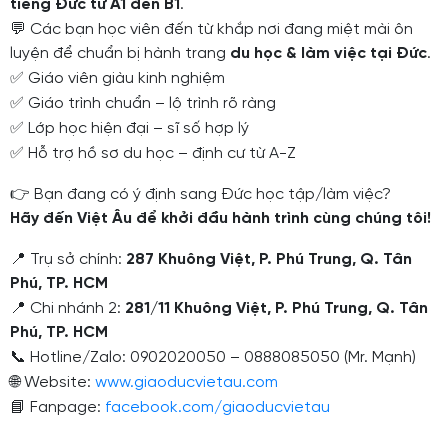
tiếng Đức từ A1 đến B1
.
💬
Các bạn học viên đến từ khắp nơi đang miệt mài ôn
luyện để chuẩn bị hành trang
du học & làm việc tại Đức
.
✅
Giáo viên giàu kinh nghiệm
✅
Giáo trình chuẩn – lộ trình rõ ràng
✅
Lớp học hiện đại – sĩ số hợp lý
✅
Hỗ trợ hồ sơ du học – định cư từ A-Z
👉
Bạn đang có ý định sang Đức học tập/làm việc?
Hãy đến Việt Âu để khởi đầu hành trình cùng chúng tôi!
📍
Trụ sở chính:
287 Khuông Việt, P. Phú Trung, Q. Tân
Phú, TP. HCM
📍
Chi nhánh 2:
281/11 Khuông Việt, P. Phú Trung, Q. Tân
Phú, TP. HCM
📞
Hotline/Zalo: 0902020050 – 0888085050 (Mr. Mạnh)
🌐
Website:
www.giaoducvietau.com
📘
Fanpage:
facebook.com/giaoducvietau