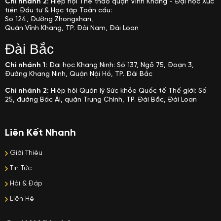
Chi nhánh 2:
Hiệp hội Thể thao quận Vĩnh Khang - Đại học Xúc
tiến Đầu tư & Học tập Toàn cầu:
Số 124, Đường Zhongshan,
Quận Vĩnh Khang, TP. Đài Nam, Đài Loan
Đài Bắc
Chi nhánh 1:
Đại học Khang Ninh: Số 137, Ngõ 75, Đoạn 3,
Đường Khang Ninh, Quận Nội Hồ, TP. Đài Bắc
Chi nhánh 2:
Hiệp hội Quản lý Sức khỏe Quốc tế Thế giới: Số
25, đường Bác Ái, quận Trung Chính, TP. Đài Bắc, Đài Loan
Liên Kết Nhanh
Giới Thiệu
Tin Tức
Hỏi & Đáp
Liên Hệ