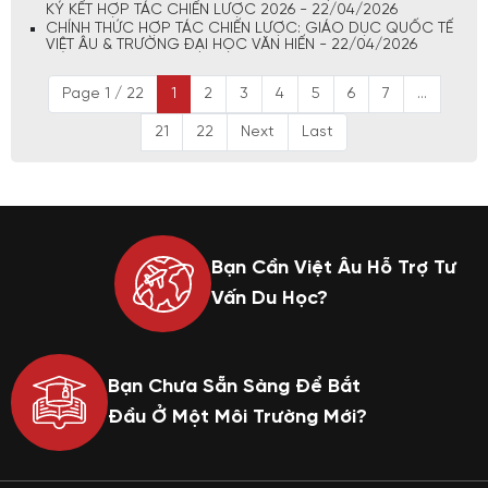
KÝ KẾT HỢP TÁC CHIẾN LƯỢC 2026 - 22/04/2026
CHÍNH THỨC HỢP TÁC CHIẾN LƯỢC: GIÁO DỤC QUỐC TẾ
VIỆT ÂU & TRƯỜNG ĐẠI HỌC VĂN HIẾN - 22/04/2026
Page 1 / 22
1
2
3
4
5
6
7
...
21
22
Next
Last
Bạn Cần Việt Âu Hỗ Trợ Tư
Vấn Du Học?
Bạn Chưa Sẵn Sàng Để Bắt
Đầu Ở Một Môi Trường Mới?