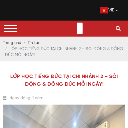
VIE
Trang chủ
Tin tức
LỚP HỌC TIẾNG ĐỨC TẠI CHI NHÁNH 2 – SÔI ĐỘNG & ĐÔNG
ĐÚC MỖI NGÀY!
LỚP HỌC TIẾNG ĐỨC TẠI CHI NHÁNH 2 – SÔI
ĐỘNG & ĐÔNG ĐÚC MỖI NGÀY!
Ngày đăng: 1 năm