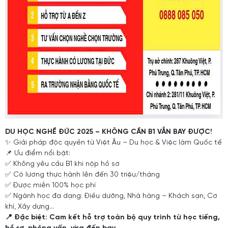
DU HỌC NGHỀ ĐỨC 2025 – KHÔNG CẦN B1 VẪN BAY ĐƯỢC!
✨ Giải pháp độc quyền từ Việt Âu – Du học & Việc làm Quốc tế
📌 Ưu điểm nổi bật:
✅ Không yêu cầu B1 khi nộp hồ sơ
✅ Có lương thực hành lên đến 30 triệu/tháng
✅ Được miễn 100% học phí
✅ Ngành học đa dạng: Điều dưỡng, Nhà hàng – Khách sạn, Cơ
khí, Xây dựng...
📍 Đặc biệt: Cam kết hỗ trợ toàn bộ quy trình từ học tiếng,