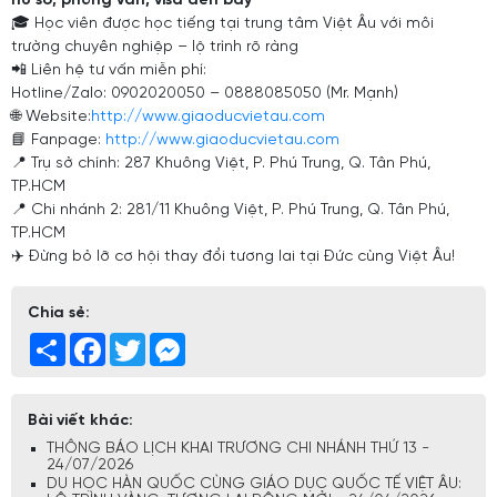
hồ sơ, phỏng vấn, visa đến bay
🎓 Học viên được học tiếng tại trung tâm Việt Âu với môi
trường chuyên nghiệp – lộ trình rõ ràng
📲 Liên hệ tư vấn miễn phí:
Hotline/Zalo: 0902020050 – 0888085050 (Mr. Mạnh)
🌐 Website:
http://www.giaoducvietau.com
📘 Fanpage:
http://www.giaoducvietau.com
📍 Trụ sở chính: 287 Khuông Việt, P. Phú Trung, Q. Tân Phú,
TP.HCM
📍 Chi nhánh 2: 281/11 Khuông Việt, P. Phú Trung, Q. Tân Phú,
TP.HCM
✈️ Đừng bỏ lỡ cơ hội thay đổi tương lai tại Đức cùng Việt Âu!
Chia sẻ:
Share
Facebook
Twitter
Messenger
Bài viết khác:
THÔNG BÁO LỊCH KHAI TRƯƠNG CHI NHÁNH THỨ 13 -
24/07/2026
DU HỌC HÀN QUỐC CÙNG GIÁO DỤC QUỐC TẾ VIỆT ÂU: