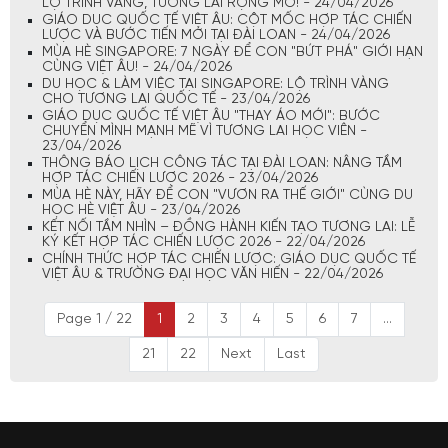
LỘ TRÌNH VÀNG, TƯƠNG LAI RỘNG MỞ! - 24/04/2026
GIÁO DỤC QUỐC TẾ VIỆT ÂU: CỘT MỐC HỢP TÁC CHIẾN
LƯỢC VÀ BƯỚC TIẾN MỚI TẠI ĐÀI LOAN - 24/04/2026
MÙA HÈ SINGAPORE: 7 NGÀY ĐỂ CON "BỨT PHÁ" GIỚI HẠN
CÙNG VIỆT ÂU! - 24/04/2026
DU HỌC & LÀM VIỆC TẠI SINGAPORE: LỘ TRÌNH VÀNG
CHO TƯƠNG LAI QUỐC TẾ - 23/04/2026
GIÁO DỤC QUỐC TẾ VIỆT ÂU "THAY ÁO MỚI": BƯỚC
CHUYỂN MÌNH MẠNH MẼ VÌ TƯƠNG LAI HỌC VIÊN -
23/04/2026
THÔNG BÁO LỊCH CÔNG TÁC TẠI ĐÀI LOAN: NÂNG TẦM
HỢP TÁC CHIẾN LƯỢC 2026 - 23/04/2026
MÙA HÈ NÀY, HÃY ĐỂ CON "VƯƠN RA THẾ GIỚI" CÙNG DU
HỌC HÈ VIỆT ÂU - 23/04/2026
KẾT NỐI TẦM NHÌN – ĐỒNG HÀNH KIẾN TẠO TƯƠNG LAI: LỄ
KÝ KẾT HỢP TÁC CHIẾN LƯỢC 2026 - 22/04/2026
CHÍNH THỨC HỢP TÁC CHIẾN LƯỢC: GIÁO DỤC QUỐC TẾ
VIỆT ÂU & TRƯỜNG ĐẠI HỌC VĂN HIẾN - 22/04/2026
Page 1 / 22
1
2
3
4
5
6
7
...
21
22
Next
Last