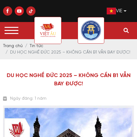
VIE
Trang chủ
Tin tức
DU HỌC NGHỀ ĐỨC 2025 – KHÔNG CẦN B1 VẪN BAY ĐƯỢC!
DU HỌC NGHỀ ĐỨC 2025 – KHÔNG CẦN B1 VẪN
BAY ĐƯỢC!
Ngày đăng: 1 năm