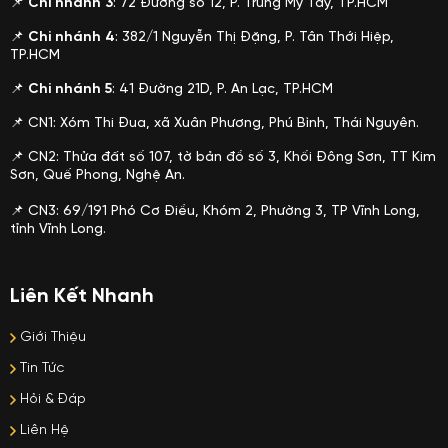
📌
Chi nhánh 3
: 72 Đường số 12, P. Trung Mỹ Tây, TP.HCM
📌
Chi nhánh 4
: 382/1 Nguyễn Thị Đặng, P. Tân Thới Hiệp,
TP.HCM
📌
Chi nhánh 5
: 41 Đường 21D, P. An Lạc, TP.HCM
📌 CN1: Xóm Thi Đua, xã Xuân Phương, Phú Bình, Thái Nguyên.
📌 CN2: Thửa đất số 107, tờ bản đồ số 3, Khối Đông Sơn, TT Kim
Sơn, Quế Phong, Nghệ An.
📌 CN3: 69/191 Phó Cơ Điều, Khóm 2, Phường 3, TP Vĩnh Long,
tỉnh Vĩnh Long.
Liên Kết Nhanh
Giới Thiệu
Tin Tức
Hỏi & Đáp
Liên Hệ