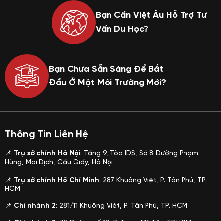
Bạn Cần Việt Âu Hỗ Trợ Tư
Vấn Du Học?
Bạn Chưa Sẵn Sàng Để Bắt
Đầu Ở Một Môi Trường Mới?
Thông Tin Liên Hệ
📌
Trụ sở chính Hà Nội
: Tầng 9, Tòa IDS, Số 8 Đường Phạm
Hùng, Mai Dịch, Cầu Giấy, Hà Nội
📌
Trụ sở chính Hồ Chí Minh
: 287 Khuông Việt, P. Tân Phú, TP.
HCM
📌
Chi nhánh 2
: 281/11
Khuông Việt, P. Tân Phú, TP. HCM