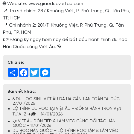
🌐 Website: www.giaoducvietau.com
📍 Trụ sở chính: 287 Khuông Việt, P. Phú Trung, Q. Tân Phú,
TP. HCM
📍 Chi nhánh 2: 281/11 Khuông Việt, P. Phú Trung, Q. Tân
Phú, TP. HCM
👉 Đăng ký ngay hôm nay để bắt đầu hành trình du học
Hàn Quốc cùng Việt Âu! 🌸
Chia sẻ:
Share
Facebook
Twitter
Messenger
Bài viết khác:
6 DU HỌC SINH VIỆT ÂU ĐÃ HẠ CÁNH AN TOÀN TẠI ĐỨC -
27/01/2026
LỘ TRÌNH DU HỌC TẠI VIỆT ÂU – ĐỒNG HÀNH TRỌN VẸN
TỪ A–Z ✈️🎓 - 14/01/2026
🤝 VIỆT ÂU ĐÓN TIẾP & LÀM VIỆC CÙNG ĐỐI TÁC HÀN
QUỐC - 11/01/2026
DU HỌC HÀN QUỐC – LỘ TRÌNH HỌC TẬP & LÀM VIỆC