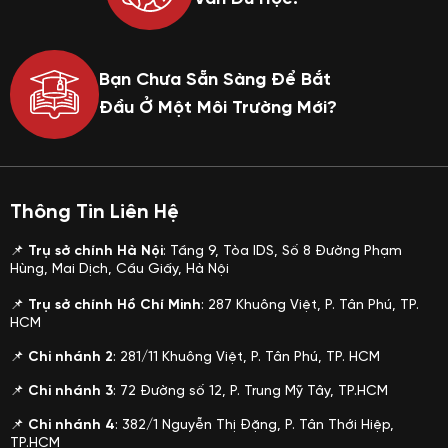
Bạn Chưa Sẵn Sàng Để Bắt
Đầu Ở Một Môi Trường Mới?
Thông Tin Liên Hệ
📌
Trụ sở chính Hà Nội
: Tầng 9, Tòa IDS, Số 8 Đường Phạm
Hùng, Mai Dịch, Cầu Giấy, Hà Nội
📌
Trụ sở chính Hồ Chí Minh
: 287 Khuông Việt, P. Tân Phú, TP.
HCM
📌
Chi nhánh 2
: 281/11
Khuông Việt, P. Tân Phú, TP. HCM
📌
Chi nhánh 3
: 72 Đường số 12, P. Trung Mỹ Tây, TP.HCM
📌
Chi nhánh 4
: 382/1 Nguyễn Thị Đặng, P. Tân Thới Hiệp,
TP.HCM