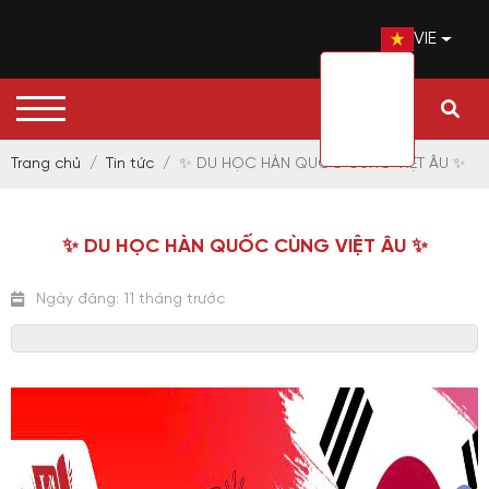
VIE
Trang chủ
Tin tức
✨ DU HỌC HÀN QUỐC CÙNG VIỆT ÂU ✨
✨ DU HỌC HÀN QUỐC CÙNG VIỆT ÂU ✨
Ngày đăng: 11 tháng trước