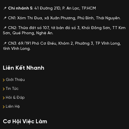
📌
Chi nhánh 5
: 41 Đường 21D, P. An Lạc, TP.HCM
📌 CN1: Xóm Thi Đua, xã Xuân Phương, Phú Bình, Thái Nguyên.
📌 CN2: Thửa đất số 107, tờ bản đồ số 3, Khối Đông Sơn, TT Kim
Sơn, Quế Phong, Nghệ An.
📌 CN3: 69/191 Phó Cơ Điều, Khóm 2, Phường 3, TP Vĩnh Long,
tỉnh Vĩnh Long.
Liên Kết Nhanh
Giới Thiệu
Tin Tức
Hỏi & Đáp
Liên Hệ
Cơ Hội Việc Làm