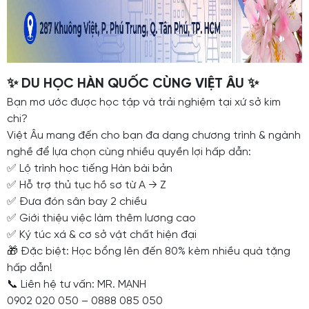
✨ DU HỌC HÀN QUỐC CÙNG VIỆT ÂU ✨
Bạn mơ ước được học tập và trải nghiệm tại xứ sở kim
chi?
Việt Âu mang đến cho bạn đa dạng chương trình & ngành
nghề để lựa chọn cùng nhiều quyền lợi hấp dẫn:
✅ Lộ trình học tiếng Hàn bài bản
✅ Hỗ trợ thủ tục hồ sơ từ A → Z
✅ Đưa đón sân bay 2 chiều
✅ Giới thiệu việc làm thêm lương cao
✅ Ký túc xá & cơ sở vật chất hiện đại
🎁 Đặc biệt: Học bổng lên đến 80% kèm nhiều quà tặng
hấp dẫn!
📞 Liên hệ tư vấn: MR. MẠNH
0902 020 050 – 0888 085 050