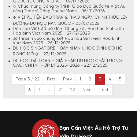
QUỐC TẾ CÙNG VIỆT ÂU - 09/01/2026
✨ Chúc mừng Công ty TNHH Giáo Dục Quốc tế Việt Âu
cùng Thạc sĩ Đặng Phước Mạnh - 06/01/2026
✈️ VIỆT ÂU TIỄN BẢO TRÂN & THẢO NGÂN CHÍNH THỨC LÊN
ĐƯỜNG DU HỌC HÀN QUỐC - 05/01/2026
Dàn sao Việt đổ bộ đêm Chung kết Hoa hậu Sinh viên
Hòa bình Việt Nam 2025 - 27/12/2025
36 thí sinh vào chung kết Hoa hậu Sinh viên Hòa bình
Việt Nam 2025 - 26/12/2025
DU HỌC SINGAPORE – BAY NHANH, HỌC ĐỈNH, CƠ HỘI
RỘNG MỞ ✈️ - 23/12/2025
DU HỌC ĐÀI LOAN – GIẢI PHÁP DU HỌC CHẤT LƯỢNG
CAO, CHI PHÍ HỢP LÝ 2025–2026 - 22/12/2025
Page 3 / 22
First
Prev
1
2
3
4
5
6
7
...
21
22
Next
Last
Bạn Cần Việt Âu Hỗ Trợ Tư
Vấn Du Học?