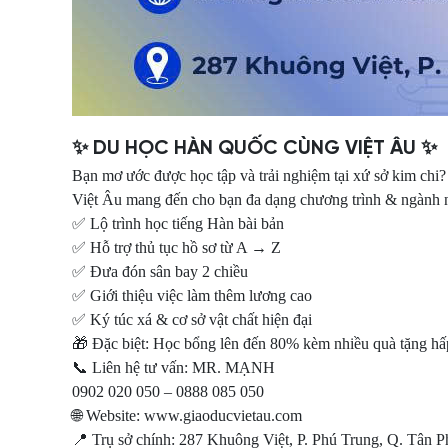
✨ DU HỌC HÀN QUỐC CÙNG VIỆT ÂU ✨
Bạn mơ ước được học tập và trải nghiệm tại xứ sở kim chi
Việt Âu mang đến cho bạn đa dạng chương trình & ngành n
✅ Lộ trình học tiếng Hàn bài bản
✅ Hỗ trợ thủ tục hồ sơ từ A → Z
✅ Đưa đón sân bay 2 chiều
✅ Giới thiệu việc làm thêm lương cao
✅ Ký túc xá & cơ sở vật chất hiện đại
🎁 Đặc biệt: Học bổng lên đến 80% kèm nhiều quà tặng hấ
📞 Liên hệ tư vấn: MR. MẠNH
0902 020 050 – 0888 085 050
🌐 Website: www.giaoducvietau.com
📍 Trụ sở chính: 287 Khuông Việt, P. Phú Trung, Q. Tân