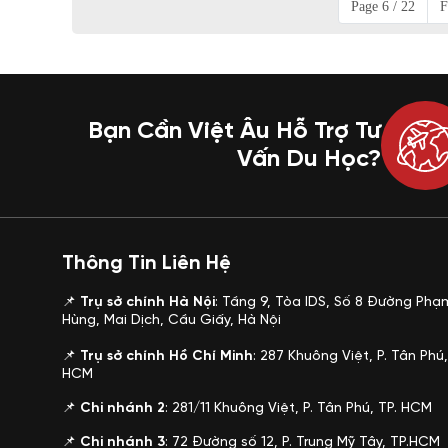
Page 6 / 22
F
Bạn Cần Việt Âu Hỗ Trợ Tư
Vấn Du Học?
Thông Tin Liên Hệ
📌
Trụ sở chính Hà Nội
: Tầng 9, Tòa IDS, Số 8 Đường Phạ
Hùng, Mai Dịch, Cầu Giấy, Hà Nội
📌
Trụ sở chính Hồ Chí Minh
: 287 Khuông Việt, P. Tân Phú,
HCM
📌
Chi nhánh 2
: 281/11
Khuông Việt, P. Tân Phú, TP. HCM
📌
Chi nhánh 3
: 72 Đường số 12, P. Trung Mỹ Tây, TP.HCM