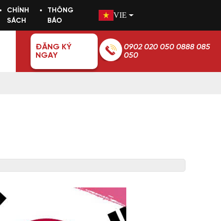
CHÍNH
THÔNG
VIE
SÁCH
BÁO
ĐĂNG KÝ
0902 020 050 0888 085
NGAY
050