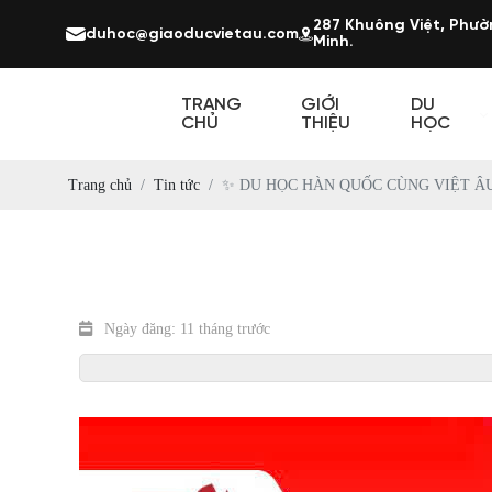
287 Khuông Việt, Phườ
duhoc@giaoducvietau.com
Minh.
TRANG
GIỚI
DU
CHỦ
THIỆU
HỌC
Trang chủ
Tin tức
✨ DU HỌC HÀN QUỐC CÙNG VIỆT Â
Ngày đăng: 11 tháng trước