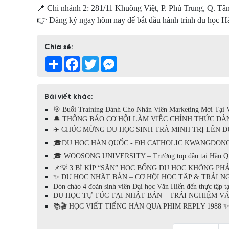
📍 Chi nhánh 2: 281/11 Khuông Việt, P. Phú Trung, Q. T
👉 Đăng ký ngay hôm nay để bắt đầu hành trình du học H
Chia sẻ:
Share
Facebook
Twitter
Messenger
Bài viết khác:
🎯 Buổi Training Dành Cho Nhân Viên Marketing Mới Tại V
🔔 THÔNG BÁO CƠ HỘI LÀM VIỆC CHÍNH THỨC DÀNH
✈️ CHÚC MỪNG DU HỌC SINH TRÀ MINH TRỊ LÊN ĐƯ
🎓DU HỌC HÀN QUỐC - ĐH CATHOLIC KWANGDONG KỲ
🎓 WOOSONG UNIVERSITY – Trường top đầu tại Hàn Quốc
📌💡 3 BÍ KÍP “SĂN” HỌC BỔNG DU HỌC KHÔNG PHẢI
✨ DU HỌC NHẬT BẢN – CƠ HỘI HỌC TẬP & TRẢI NGH
Đón chào 4 đoàn sinh viên Đại học Văn Hiến đến thực tập tạ
DU HỌC TỰ TÚC TẠI NHẬT BẢN – TRẢI NGHIỆM VĂN
📚🎬 HỌC VIẾT TIẾNG HÀN QUA PHIM REPLY 1988 ✨ -