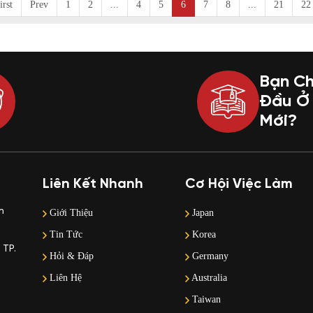
irst
Prev
1
2
...
4
5
6
7
8
...
21
22
Bạn Ch
Đầu Ở 
Mới?
Liên Kết Nhanh
Cơ Hội Việc Làm
m
Giới Thiệu
Japan
Tin Tức
Korea
 TP.
Hỏi & Đáp
Germany
Liên Hệ
Australia
Taiwan