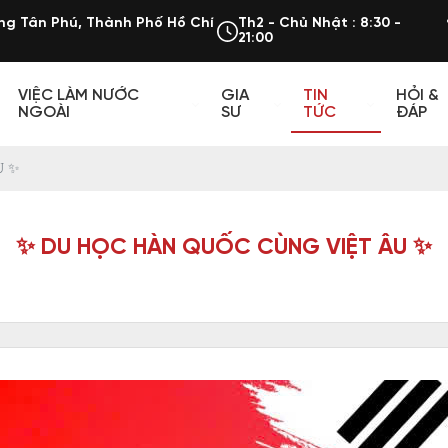
ng Tân Phú, Thành Phố Hồ Chí
Th2 - Chủ Nhật : 8:30 -
21:00
VIỆC LÀM NƯỚC
GIA
TIN
HỎI &
NGOÀI
SƯ
TỨC
ĐÁP
U ✨
✨ DU HỌC HÀN QUỐC CÙNG VIỆT ÂU ✨