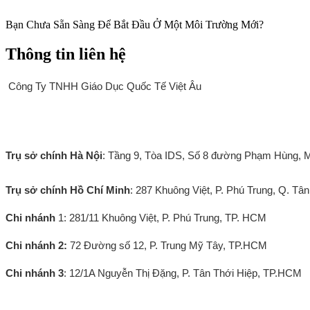
Bạn Chưa Sẵn Sàng Để Bắt Đầu Ở Một Môi Trường Mới?
Thông tin liên hệ
Công Ty TNHH Giáo Dục Quốc Tế Việt Âu
Thông tin liên hệ
Trụ sở chính Hà Nội
: Tầng 9, Tòa IDS, Số 8 đường Phạm Hùng, M
Trụ sở chính Hồ Chí Minh
: 287 Khuông Việt, P. Phú Trung, Q. T
Chi nhánh
1: 281/11
Khuông Việt, P. Phú Trung, TP. HCM
Chi nhánh 2:
72 Đường số 12, P. Trung Mỹ Tây, TP.HCM
Chi nhánh 3
: 12/1A Nguyễn Thị Đặng, P. Tân Thới Hiệp, TP.HCM
Văn phòng Đức: