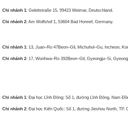
Chi nhánh 1
: Geleitstraße 15, 99423 Weimar, Deutschland.
Chi nhánh 2
: Am Wolfshof 1, 53604 Bad Honnef, Germany.
Văn phòng Hàn Quốc:
Chi nhánh 1
: 13, Juan–Ro 47Beon–Gil, Michuhol–Gu, Incheon, Ko
Chi nhánh 2
: 17, Wonhwa–Ro 392Beon–Gil, Gyeongju–Si, Gyeong
Chi nhánh Đài Loan
Đài Trung
Chi nhánh 1
: Đại học Lĩnh Đông: Số 1, đường Lĩnh Đông, Nam Đồn
Chi nhánh 2
: Đại học Kiến Quốc: Số 1, đường Jieshou North, TP
Đài Nam