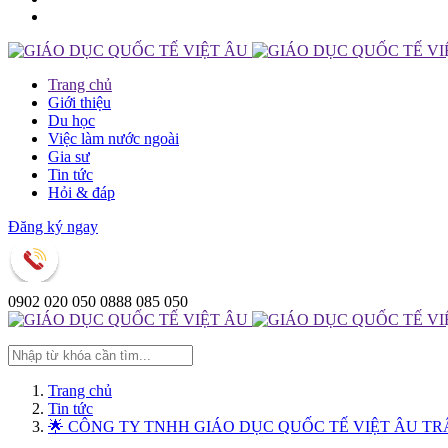
Trang chủ
Giới thiệu
Du học
Việc làm nước ngoài
Gia sư
Tin tức
Hỏi & đáp
Đăng ký ngay
0902 020 050 0888 085 050
Trang chủ
Tin tức
🌟 CÔNG TY TNHH GIÁO DỤC QUỐC TẾ VIỆT ÂU TR