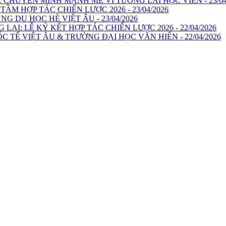
 CHUYỂN MÌNH MẠNH MẼ VÌ TƯƠNG LAI HỌC VIÊN - 23/04
M HỢP TÁC CHIẾN LƯỢC 2026 - 23/04/2026
G DU HỌC HÈ VIỆT ÂU - 23/04/2026
AI: LỄ KÝ KẾT HỢP TÁC CHIẾN LƯỢC 2026 - 22/04/2026
 TẾ VIỆT ÂU & TRƯỜNG ĐẠI HỌC VĂN HIẾN - 22/04/2026