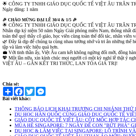
🌟 CÔNG TY TNHH GIÁO DỤC QUỐC TẾ VIỆT ÂU TRÂN T
Ngày đăng: 1 năm
🎉 CHÀO MỪNG ĐẠI LỄ 30/4 & 1/5 🎉
🌟 CÔNG TY TNHH GIÁO DỤC QUỐC TẾ VIỆT ÂU TRÂN T
Nhân dịp kỷ niệm 50 năm Ngày Giải phóng miền Nam, thống nhất đất 
toàn thể quý thầy cô giáo, học viên cùng toàn thể đối tác, nhân viên 
🌿 Đây là dịp để chúng ta cùng nhau tưởng nhớ và tri ân những thế hệ 
tập và làm việc hiệu quả hơn.
💼 Với tinh thần ấy, Việt Âu cam kết không ngừng đổi mới, đồng hành
💖 Một lần nữa, xin kính chúc mọi người có một kỳ nghỉ lễ thật ý ngh
VIỆT ÂU – GẮN KẾT TRI THỨC, LAN TỎA GIÁ TRỊ!
Chia sẻ:
Share
Facebook
Twitter
Messenger
Bài viết khác:
THÔNG BÁO LỊCH KHAI TRƯƠNG CHI NHÁNH THỨ 13 -
DU HỌC HÀN QUỐC CÙNG GIÁO DỤC QUỐC TẾ VIỆT Â
GIÁO DỤC QUỐC TẾ VIỆT ÂU: CỘT MỐC HỢP TÁC CHI
MÙA HÈ SINGAPORE: 7 NGÀY ĐỂ CON "BỨT PHÁ" GIỚI
DU HỌC & LÀM VIỆC TẠI SINGAPORE: LỘ TRÌNH VÀN