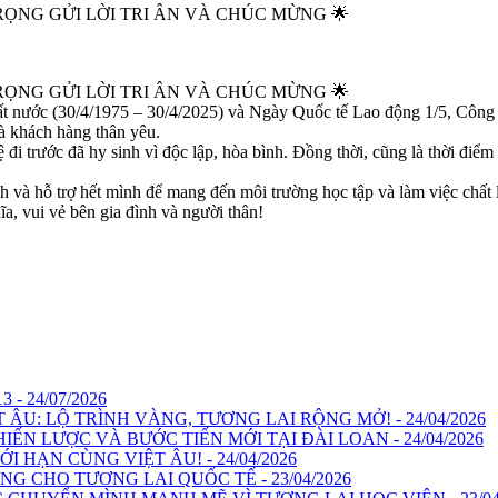
RỌNG GỬI LỜI TRI ÂN VÀ CHÚC MỪNG 🌟
RỌNG GỬI LỜI TRI ÂN VÀ CHÚC MỪNG 🌟
nước (30/4/1975 – 30/4/2025) và Ngày Quốc tế Lao động 1/5, Công ty
và khách hàng thân yêu.
đi trước đã hy sinh vì độc lập, hòa bình. Đồng thời, cũng là thời điểm
 và hỗ trợ hết mình để mang đến môi trường học tập và làm việc chất 
ĩa, vui vẻ bên gia đình và người thân!
 24/07/2026
U: LỘ TRÌNH VÀNG, TƯƠNG LAI RỘNG MỞ! - 24/04/2026
ẾN LƯỢC VÀ BƯỚC TIẾN MỚI TẠI ĐÀI LOAN - 24/04/2026
 HẠN CÙNG VIỆT ÂU! - 24/04/2026
G CHO TƯƠNG LAI QUỐC TẾ - 23/04/2026