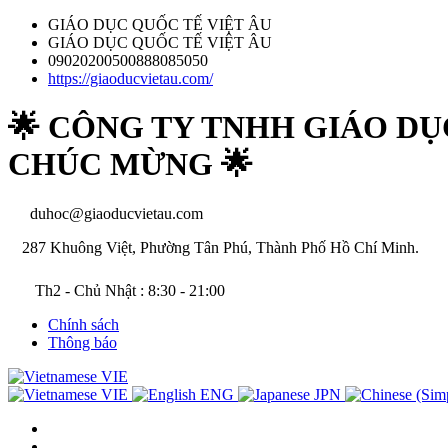
GIÁO DỤC QUỐC TẾ VIỆT ÂU
GIÁO DỤC QUỐC TẾ VIỆT ÂU
09020200500888085050
https://giaoducvietau.com/
🌟 CÔNG TY TNHH GIÁO DỤ
CHÚC MỪNG 🌟
duhoc@giaoducvietau.com
287 Khuông Việt, Phường Tân Phú, Thành Phố Hồ Chí Minh.
Th2 - Chủ Nhật : 8:30 - 21:00
Chính sách
Thông báo
VIE
VIE
ENG
JPN