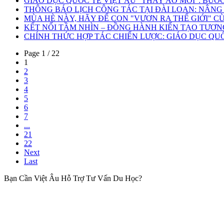
GIÁO DỤC QUỐC TẾ VIỆT ÂU "THAY ÁO MỚI": BƯỚC
THÔNG BÁO LỊCH CÔNG TÁC TẠI ĐÀI LOAN: NÂNG TẦ
MÙA HÈ NÀY, HÃY ĐỂ CON "VƯƠN RA THẾ GIỚI" CÙN
KẾT NỐI TẦM NHÌN – ĐỒNG HÀNH KIẾN TẠO TƯƠNG L
CHÍNH THỨC HỢP TÁC CHIẾN LƯỢC: GIÁO DỤC QUỐC
Page 1 / 22
1
2
3
4
5
6
7
...
21
22
Next
Last
Bạn Cần Việt Âu Hỗ Trợ Tư Vấn Du Học?