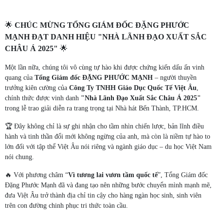
🌟
CHÚC MỪNG TỔNG GIÁM ĐỐC ĐẶNG PHƯỚC
MẠNH ĐẠT DANH HIỆU "NHÀ LÃNH ĐẠO XUẤT SẮC
CHÂU Á 2025"
🌟
Một lần nữa, chúng tôi vô cùng tự hào khi được chứng kiến dấu ấn vinh
quang của
Tổng Giám đốc ĐẶNG PHƯỚC MẠNH
– người thuyền
trưởng kiên cường của
Công Ty TNHH Giáo Dục Quốc Tế Việt Âu
,
chính thức được vinh danh
"Nhà Lãnh Đạo Xuất Sắc Châu Á 2025"
trong lễ trao giải diễn ra trang trọng tại Nhà hát Bến Thành, TP.HCM.
🏆 Đây không chỉ là sự ghi nhận cho tầm nhìn chiến lược, bản lĩnh điều
hành và tinh thần đổi mới không ngừng của anh, mà còn là niềm tự hào to
lớn đối với tập thể Việt Âu nói riêng và ngành giáo dục – du học Việt Nam
nói chung.
🔥 Với phương châm “
Vì tương lai vươn tầm quốc tế
”, Tổng Giám đốc
Đặng Phước Mạnh đã và đang tạo nên những bước chuyển mình mạnh mẽ,
đưa Việt Âu trở thành địa chỉ tin cậy cho hàng ngàn học sinh, sinh viên
trên con đường chinh phục tri thức toàn cầu.