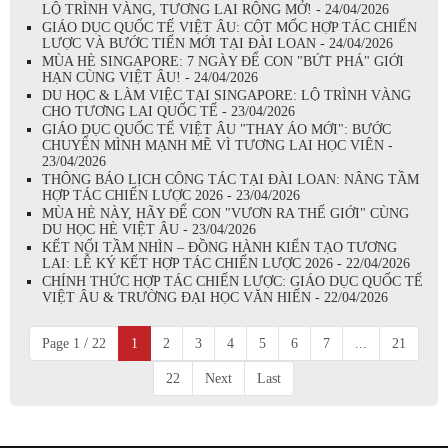
LỘ TRÌNH VÀNG, TƯƠNG LAI RỘNG MỞ! - 24/04/2026
GIÁO DỤC QUỐC TẾ VIỆT ÂU: CỘT MỐC HỢP TÁC CHIẾN
LƯỢC VÀ BƯỚC TIẾN MỚI TẠI ĐÀI LOAN - 24/04/2026
MÙA HÈ SINGAPORE: 7 NGÀY ĐỂ CON "BỨT PHÁ" GIỚI
HẠN CÙNG VIỆT ÂU! - 24/04/2026
DU HỌC & LÀM VIỆC TẠI SINGAPORE: LỘ TRÌNH VÀNG
CHO TƯƠNG LAI QUỐC TẾ - 23/04/2026
GIÁO DỤC QUỐC TẾ VIỆT ÂU "THAY ÁO MỚI": BƯỚC
CHUYỂN MÌNH MẠNH MẼ VÌ TƯƠNG LAI HỌC VIÊN -
23/04/2026
THÔNG BÁO LỊCH CÔNG TÁC TẠI ĐÀI LOAN: NÂNG TẦM
HỢP TÁC CHIẾN LƯỢC 2026 - 23/04/2026
MÙA HÈ NÀY, HÃY ĐỂ CON "VƯƠN RA THẾ GIỚI" CÙNG
DU HỌC HÈ VIỆT ÂU - 23/04/2026
KẾT NỐI TẦM NHÌN – ĐỒNG HÀNH KIẾN TẠO TƯƠNG
LAI: LỄ KÝ KẾT HỢP TÁC CHIẾN LƯỢC 2026 - 22/04/2026
CHÍNH THỨC HỢP TÁC CHIẾN LƯỢC: GIÁO DỤC QUỐC TẾ
VIỆT ÂU & TRƯỜNG ĐẠI HỌC VĂN HIẾN - 22/04/2026
Page 1 / 22
1
2
3
4
5
6
7
...
21
22
Next
Last