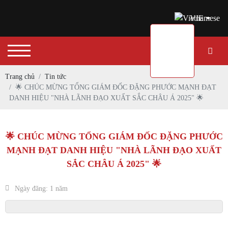
VIE
Trang chủ
Tin tức
🌟 CHÚC MỪNG TỔNG GIÁM ĐỐC ĐẶNG PHƯỚC MẠNH ĐẠT
DANH HIỆU "NHÀ LÃNH ĐẠO XUẤT SẮC CHÂU Á 2025" 🌟
🌟 CHÚC MỪNG TỔNG GIÁM ĐỐC ĐẶNG PHƯỚC
MẠNH ĐẠT DANH HIỆU "NHÀ LÃNH ĐẠO XUẤT
SẮC CHÂU Á 2025" 🌟
Ngày đăng: 1 năm