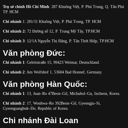
Trụ sở chính Hồ Chí Minh
: 287 Khuông Việt, P. Phú Trung, Q. Tân Phú
TP. HCM
Chi nhánh
1: 281/11
Khuông Việt, P. Phú Trung, TP. HCM
Chi nhánh 2:
72 Đường số 12, P. Trung Mỹ Tây, TP.HCM
Chi nhánh 3
: 12/1A Nguyễn Thị Đặng, P. Tân Thới Hiệp, TP.HCM
Văn phòng Đức:
Chi nhánh 1
: Geleitstraße 15, 99423 Weimar, Deutschland.
Chi nhánh 2
: Am Wolfshof 1, 53604 Bad Honnef, Germany.
Văn phòng Hàn Quốc:
Chi nhánh 1
: 13, Juan–Ro 47Beon–Gil, Michuhol–Gu, Incheon, Korea.
Chi nhánh 2
: 17, Wonhwa–Ro 392Beon–Gil, Gyeongju–Si,
Gyeongsangbuk–Do, Republic of Korea.
Chi nhánh Đài Loan