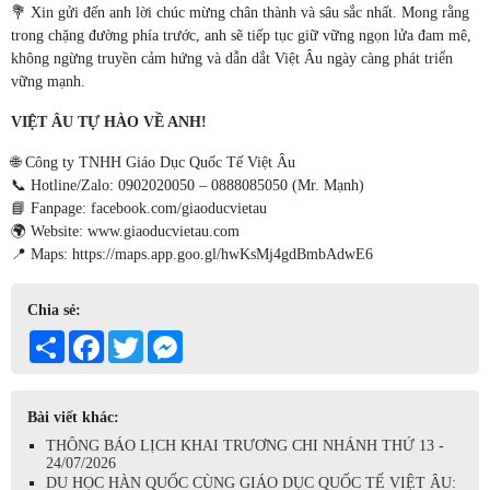
💐 Xin gửi đến anh lời chúc mừng chân thành và sâu sắc nhất. Mong rằng
trong chặng đường phía trước, anh sẽ tiếp tục giữ vững ngọn lửa đam mê,
không ngừng truyền cảm hứng và dẫn dắt Việt Âu ngày càng phát triển
vững mạnh.
VIỆT ÂU TỰ HÀO VỀ ANH!
🌐 Công ty TNHH Giáo Dục Quốc Tế Việt Âu
📞 Hotline/Zalo: 0902020050 – 0888085050 (Mr. Mạnh)
📘 Fanpage:
facebook.com/giaoducvietau
🌍 Website:
www.giaoducvietau.com
📍 Maps:
https://maps.app.goo.gl/hwKsMj4gdBmbAdwE6
Chia sẻ:
Share
Facebook
Twitter
Messenger
Bài viết khác:
THÔNG BÁO LỊCH KHAI TRƯƠNG CHI NHÁNH THỨ 13 -
24/07/2026
DU HỌC HÀN QUỐC CÙNG GIÁO DỤC QUỐC TẾ VIỆT ÂU: