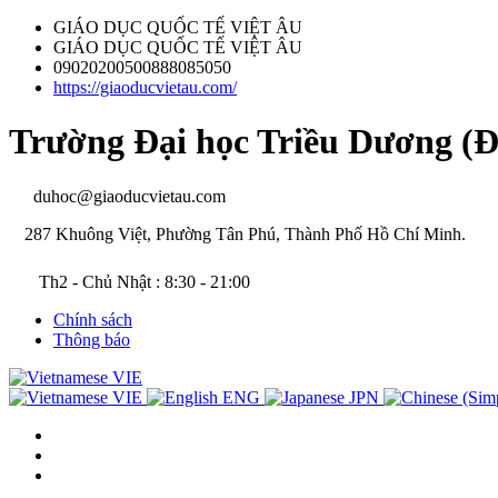
GIÁO DỤC QUỐC TẾ VIỆT ÂU
GIÁO DỤC QUỐC TẾ VIỆT ÂU
09020200500888085050
https://giaoducvietau.com/
Trường Đại học Triều Dương (Đà
duhoc@giaoducvietau.com
287 Khuông Việt, Phường Tân Phú, Thành Phố Hồ Chí Minh.
Th2 - Chủ Nhật : 8:30 - 21:00
Chính sách
Thông báo
VIE
VIE
ENG
JPN