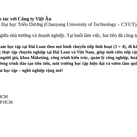
 tác với Công ty Việt Âu
ng Đại học Triều Dương (Chaoyang University of Technology – CYUT),
iữa nhà trường và doanh nghiệp. Tại buổi làm việc, hai bên đã cùng tra
am học tập tại Đài Loan theo mô hình chuyển tiếp linh hoạt (1 + 4), đi k
thực tập chuyên nghiệp tại Đài Loan và Việt Nam, giúp sinh viên tiếp cận
gười già, khoa Mảketing, công trình kiến trúc, quản lý công nghiệp, ho
ng trình đào tạo tiên tiến, môi trường học tập hiện đại và vươn tầm quố
i học tập – nghề nghiệp rộng mở!
.HCM
 TP.HCM