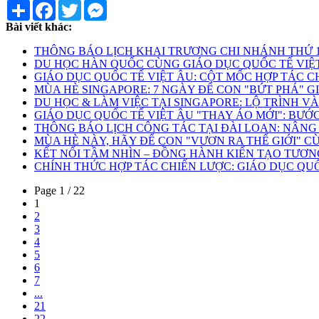
Share
Facebook
Twitter
Messenger
Bài viết khác:
THÔNG BÁO LỊCH KHAI TRƯƠNG CHI NHÁNH THỨ 13 -
DU HỌC HÀN QUỐC CÙNG GIÁO DỤC QUỐC TẾ VIỆT Â
GIÁO DỤC QUỐC TẾ VIỆT ÂU: CỘT MỐC HỢP TÁC CHI
MÙA HÈ SINGAPORE: 7 NGÀY ĐỂ CON "BỨT PHÁ" GIỚI
DU HỌC & LÀM VIỆC TẠI SINGAPORE: LỘ TRÌNH VÀN
GIÁO DỤC QUỐC TẾ VIỆT ÂU "THAY ÁO MỚI": BƯỚC
THÔNG BÁO LỊCH CÔNG TÁC TẠI ĐÀI LOAN: NÂNG TẦ
MÙA HÈ NÀY, HÃY ĐỂ CON "VƯƠN RA THẾ GIỚI" CÙN
KẾT NỐI TẦM NHÌN – ĐỒNG HÀNH KIẾN TẠO TƯƠNG L
CHÍNH THỨC HỢP TÁC CHIẾN LƯỢC: GIÁO DỤC QUỐC
Page 1 / 22
1
2
3
4
5
6
7
...
21
22