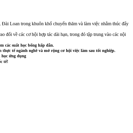
 Đài Loan trong khuôn khổ chuyến thăm và làm việc nhằm thúc đẩy
o đổi về các cơ hội hợp tác dài hạn, trong đó tập trung vào các nội
èm các suất học bổng hấp dẫn.
 thực tế ngành nghề và mở rộng cơ hội việc làm sau tốt nghiệp.
á học ứng dụng
c tế!