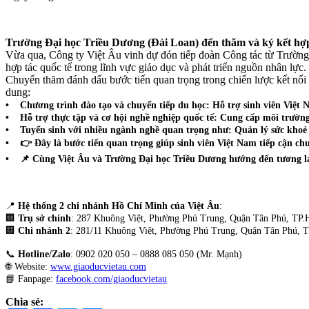
Trường Đại học Triều Dương (Đài Loan) đến thăm và ký kết hợp
Vừa qua, Công ty Việt Âu vinh dự đón tiếp đoàn Công tác từ Trườ
hợp tác quốc tế trong lĩnh vực giáo dục và phát triển nguồn nhân lực.
Chuyến thăm đánh dấu bước tiến quan trọng trong chiến lược kết nối g
dung:
• Chương trình đào tạo và chuyển tiếp du học: Hỗ trợ sinh viên Việt N
• Hỗ trợ thực tập và cơ hội nghề nghiệp quốc tế: Cung cấp môi trường 
• Tuyển sinh với nhiều ngành nghề quan trọng như: Quản lý sức khoẻ n
• 👉 Đây là bước tiến quan trọng giúp sinh viên Việt Nam tiếp cận chươ
• 📌 Cùng Việt Âu và Trường Đại học Triều Dương hướng đến tương la
📍
Hệ thống 2 chi nhánh Hồ Chí Minh của Việt Âu
:
🏢
Trụ sở chính
: 287 Khuông Việt, Phường Phú Trung, Quận Tân Phú, TP
🏢
Chi nhánh 2
: 281/11 Khuông Việt, Phường Phú Trung, Quận Tân Phú,
📞
Hotline/Zalo
: 0902 020 050 – 0888 085 050 (Mr. Mạnh)
🌐 Website:
www.giaoducvietau.com
📘 Fanpage:
facebook.com/giaoducvietau
Chia sẻ: