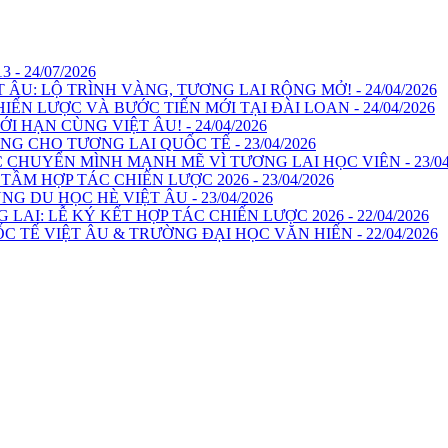
 24/07/2026
U: LỘ TRÌNH VÀNG, TƯƠNG LAI RỘNG MỞ! - 24/04/2026
ẾN LƯỢC VÀ BƯỚC TIẾN MỚI TẠI ĐÀI LOAN - 24/04/2026
 HẠN CÙNG VIỆT ÂU! - 24/04/2026
G CHO TƯƠNG LAI QUỐC TẾ - 23/04/2026
 CHUYỂN MÌNH MẠNH MẼ VÌ TƯƠNG LAI HỌC VIÊN - 23/04
M HỢP TÁC CHIẾN LƯỢC 2026 - 23/04/2026
G DU HỌC HÈ VIỆT ÂU - 23/04/2026
AI: LỄ KÝ KẾT HỢP TÁC CHIẾN LƯỢC 2026 - 22/04/2026
 TẾ VIỆT ÂU & TRƯỜNG ĐẠI HỌC VĂN HIẾN - 22/04/2026