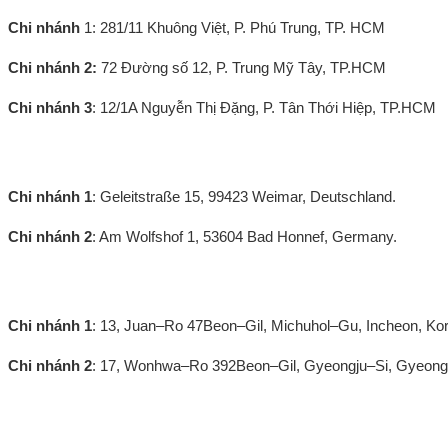
Chi nhánh
1: 281/11
Khuông Việt, P. Phú Trung, TP. HCM
Chi nhánh 2:
72 Đường số 12, P. Trung Mỹ Tây, TP.HCM
Chi nhánh 3
: 12/1A Nguyễn Thị Đặng, P. Tân Thới Hiệp, TP.HCM
Văn phòng Đức:
Chi nhánh 1
: Geleitstraße 15, 99423 Weimar, Deutschland.
Chi nhánh 2
: Am Wolfshof 1, 53604 Bad Honnef, Germany.
Văn phòng Hàn Quốc:
Chi nhánh 1
: 13, Juan–Ro 47Beon–Gil, Michuhol–Gu, Incheon, Ko
Chi nhánh 2
: 17, Wonhwa–Ro 392Beon–Gil, Gyeongju–Si, Gyeong
Chi nhánh Đài Loan