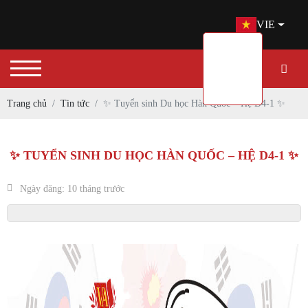
VIE
Trang chủ
Tin tức
✨ Tuyển sinh Du học Hàn Quốc – Hệ D4-1 ✨
✨ TUYỂN SINH DU HỌC HÀN QUỐC – HỆ D4-1 ✨
Ngày đăng: 10 tháng trước