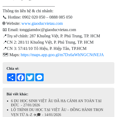
_________________________
Thông tin liên hệ & chi nhánh:
📞 Hotline: 0902 020 050 – 0888 085 050
🌐 Website:
www.giaoducvietau.com
📧 Email: tonggiamdoc@giaoducvietau.com
📍Trụ sở chính: 287 Khuông Việt, P. Phú Trung, TP. HCM
📍CN 2: 281/11 Khuông Việt, P. Phú Trung, TP. HCM
📍CN 3: 57/41/10 Tô Hiệu, P. Hiệp Tân, TP.HCM
🗺️ Maps:
https://maps.app.goo.gl/m7Dx6aWhNGCNtNEJA
Chia sẻ:
Share
Facebook
Twitter
Messenger
Bài viết khác:
6 DU HỌC SINH VIỆT ÂU ĐÃ HẠ CÁNH AN TOÀN TẠI
ĐỨC - 27/01/2026
LỘ TRÌNH DU HỌC TẠI VIỆT ÂU – ĐỒNG HÀNH TRỌN
VẸN TỪ A–Z ✈️🎓 - 14/01/2026