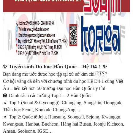
✨ Tuyển sinh Du học Hàn Quốc – Hệ D4-1 ✨
Bạn đang mơ ước được học tập tại xứ sở kim chi 🇰🇷?
Cơ hội vàng đã đến với chương trình du học Hệ D4-1 cùng Việt
Âu – liên kết hơn 50 trường Đại học Hàn Quốc uy tín!
🏫 Danh sách các trường Top 1 – 2 Hàn Quốc:
🔹 Top 1 (Seoul & Gyeonggi): Chungang, Sungshin, Dongguk,
Thần học Seoul, Konkuk, Chung-Ang…
🔹 Top 2: Quốc tế Jeju, Hansung, Soongsil, Sejong, Kwanggn,
Kwangsan, Hanbat, Bucheon, Hàng hải Busan, Jeonju Kicheon,
Ansan, Seojeong, IGSE…