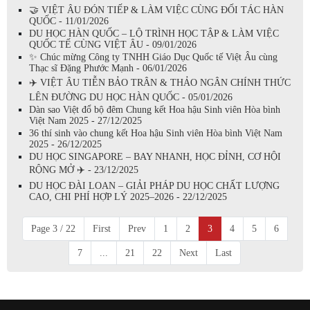
🤝 VIỆT ÂU ĐÓN TIẾP & LÀM VIỆC CÙNG ĐỐI TÁC HÀN
QUỐC - 11/01/2026
DU HỌC HÀN QUỐC – LỘ TRÌNH HỌC TẬP & LÀM VIỆC
QUỐC TẾ CÙNG VIỆT ÂU - 09/01/2026
✨ Chúc mừng Công ty TNHH Giáo Dục Quốc tế Việt Âu cùng
Thạc sĩ Đặng Phước Mạnh - 06/01/2026
✈️ VIỆT ÂU TIỄN BẢO TRÂN & THẢO NGÂN CHÍNH THỨC
LÊN ĐƯỜNG DU HỌC HÀN QUỐC - 05/01/2026
Dàn sao Việt đổ bộ đêm Chung kết Hoa hậu Sinh viên Hòa bình
Việt Nam 2025 - 27/12/2025
36 thí sinh vào chung kết Hoa hậu Sinh viên Hòa bình Việt Nam
2025 - 26/12/2025
DU HỌC SINGAPORE – BAY NHANH, HỌC ĐỈNH, CƠ HỘI
RỘNG MỞ ✈️ - 23/12/2025
DU HỌC ĐÀI LOAN – GIẢI PHÁP DU HỌC CHẤT LƯỢNG
CAO, CHI PHÍ HỢP LÝ 2025–2026 - 22/12/2025
Page 3 / 22
First
Prev
1
2
3
4
5
6
7
...
21
22
Next
Last